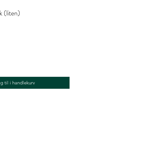
k (liten)
g til i handlekurv