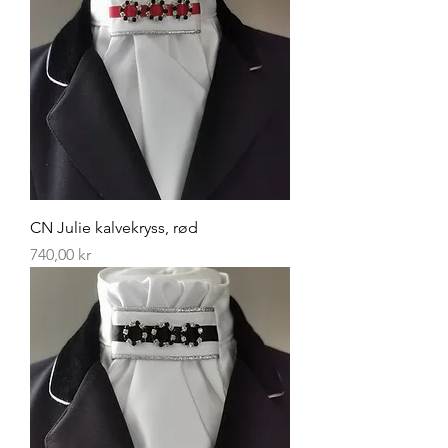
CN Julie kalvekryss, rød
Pris
740,00 kr