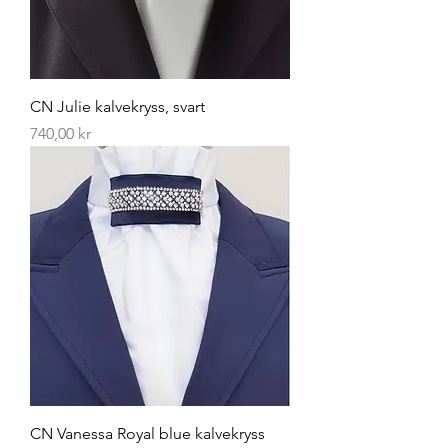
CN Julie kalvekryss, svart
Pris
740,00 kr
CN Vanessa Royal blue kalvekryss