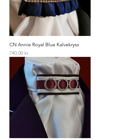
CN Annie Royal Blue Kalvekryss
Pris
740,00 kr