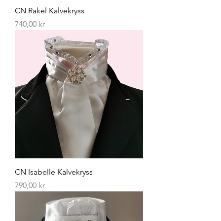
CN Rakel Kalvekryss
Pris
740,00 kr
CN Isabelle Kalvekryss
Pris
790,00 kr