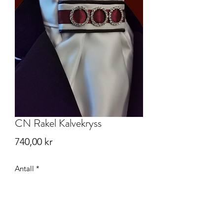
CN Rakel Kalvekryss
Pris
740,00 kr
Antall
*
Legg til i handlekurv