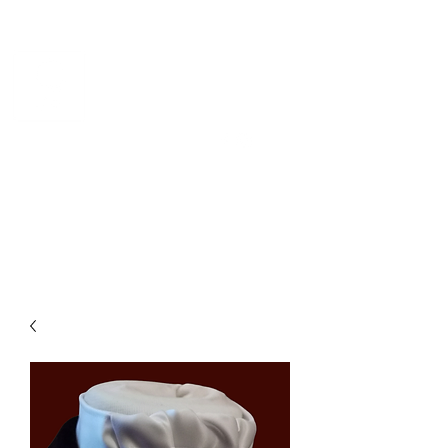
CHEVAL DE NORVÈGE
Norsk kvalitetsdesign for
hest og rytter