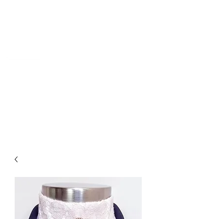
CHEVAL DE NORVÈGE
Norsk kvalitetsdesign for
hest og rytter