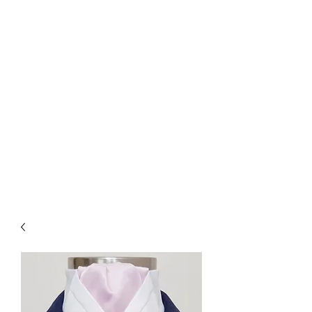
CHEVAL DE NORVÈGE
Norsk kvalitetsdesign for
hest og rytter