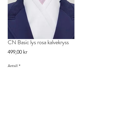
CN Basic lys rosa kalvekryss
Pris
499,00 kr
Antall
*
Legg til i handlekurv
One-Size