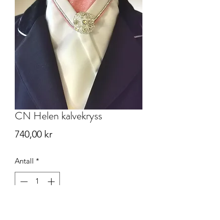
CN Helen kalvekryss
Pris
740,00 kr
Antall
*
Legg til i handlekurv