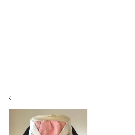
CHEVAL DE NORVÈGE
Norsk kvalitetsdesign for
hest og rytter