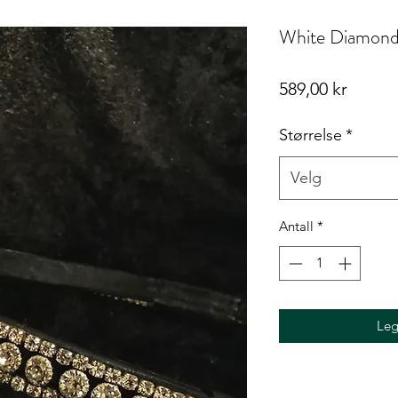
White Diamond
Pris
589,00 kr
Størrelse
*
Velg
Antall
*
Leg