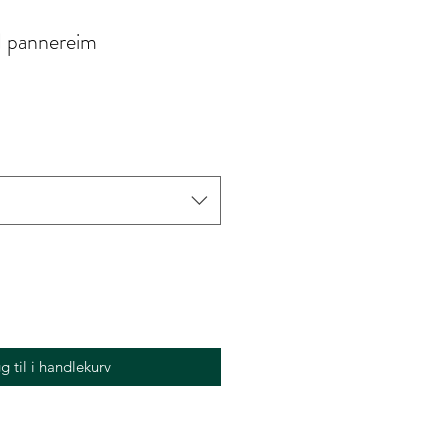
 pannereim
g til i handlekurv