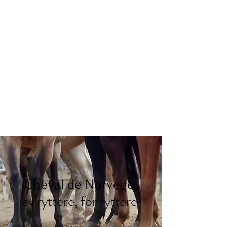
CHEVAL DE NORVÈGE
Norsk kvalitetsdesign for
hest og rytter
Cheval de Norvège
av ryttere, for ryttere