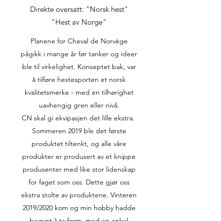
Direkte oversatt: "Norsk hest"
"Hest av Norge"
Planene for Cheval de Norvège
pågikk i mange år før tanker og ideer
ble til virkelighet. Konseptet bak, var
å tilføre hestesporten et norsk
kvalitetsmerke - med en tilhørighet
uavhengig gren eller nivå.
CN skal gi ekvipasjen det lille ekstra.
Sommeren 2019 ble det første
produktet tiltenkt, og alle våre
produkter er produsert av et knippe
produsenter med like stor lidenskap
for faget som oss. Dette gjør oss
ekstra stolte av produktene. Vinteren
2019/2020 kom og min hobby hadde
begynt å ta form, med en enkel