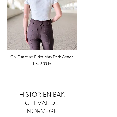
CN Fløtatind Ridetights Dark Coffee
Pris
1 399,00 kr
HISTORIEN BAK
CHEVAL DE
NORVÈGE